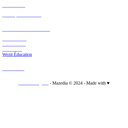
PÔLE R&D
Nos expérimentations
PLATEFORME ET CMS
Wezit Mobile
Wezit In Situ
Wezit Live
Wezit Éducation
CONTACT
Mentions légales
- Mazedia © 2024 - Made with ♥