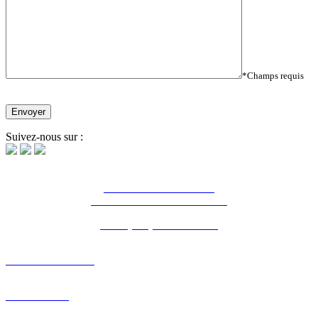
*Champs requis
Suivez-nous sur :
16 Bd Charles de Gaulle
44800 Saint-Herblain - France
Tél. : (+33) 2 28 03 04 04
NOTRE AGENCE
PORTFOLIO