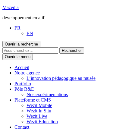
Aller
Mazedia
au
développement creatif
contenu
FR
EN
Ouvrir la recherche
Ouvrir le menu
Accueil
Notre agence
L’innovation pédagogique au musée
Portfolio
Pôle R&D
Nos expérimentations
Plateforme et CMS
Wezit Mobile
Wezit In Situ
Wezit Live
Wezit Éducation
Contact