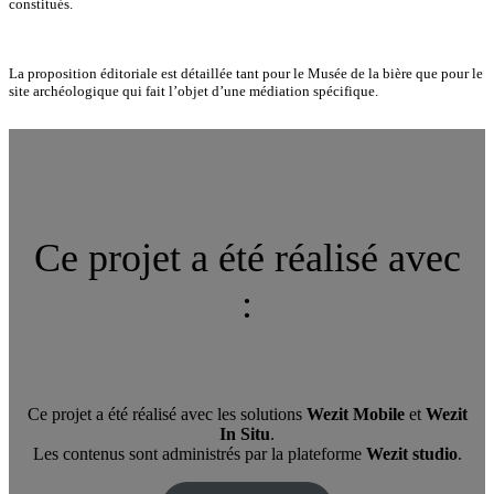
constitués.
La proposition éditoriale est détaillée tant pour le Musée de la bière que pour le
site archéologique qui fait l’objet d’une médiation spécifique.
Ce projet a été réalisé avec
:
Ce projet a été réalisé avec les solutions
Wezit Mobile
et
Wezit
In Situ
.
Les contenus sont administrés par la plateforme
Wezit studio
.