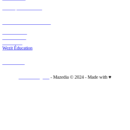
Nos expérimentations
PLATEFORME ET CMS
Wezit Mobile
Wezit In Situ
Wezit Live
Wezit Éducation
CONTACT
Mentions légales
- Mazedia © 2024 - Made with ♥