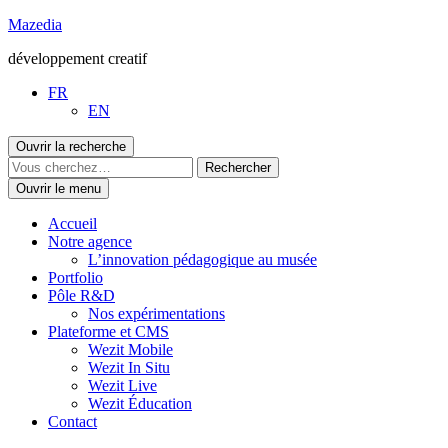
Aller
Mazedia
au
développement creatif
contenu
FR
EN
Ouvrir la recherche
Ouvrir le menu
Accueil
Notre agence
L’innovation pédagogique au musée
Portfolio
Pôle R&D
Nos expérimentations
Plateforme et CMS
Wezit Mobile
Wezit In Situ
Wezit Live
Wezit Éducation
Contact