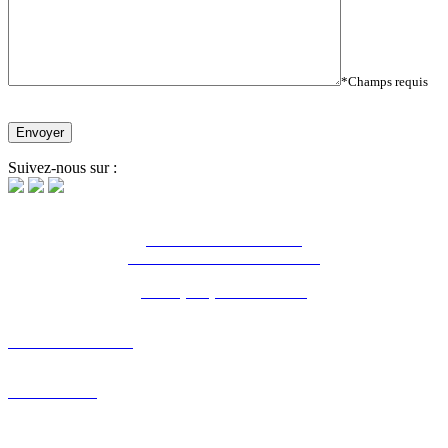
*Champs requis
Suivez-nous sur :
16 Bd Charles de Gaulle
44800 Saint-Herblain - France
Tél. : (+33) 2 28 03 04 04
NOTRE AGENCE
PORTFOLIO
PÔLE R&D