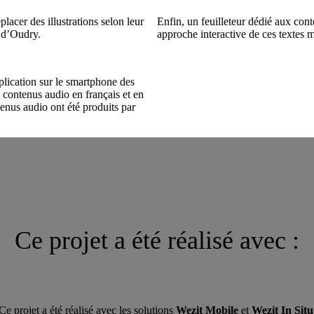
lacer des illustrations selon leur
Enfin, un feuilleteur dédié aux con
s d’Oudry.
approche interactive de ces textes 
plication sur le smartphone des
s contenus audio en français et en
tenus audio ont été produits par
Ce projet a été réalisé avec :
Ce projet a été réalisé avec les solutions
Wezit Mobile
et
Wezit In Situ