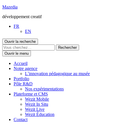
Aller
Mazedia
au
développement creatif
contenu
FR
EN
Ouvrir la recherche
Ouvrir le menu
Accueil
Notre agence
L’innovation pédagogique au musée
Portfolio
Pôle R&D
Nos expérimentations
Plateforme et CMS
Wezit Mobile
Wezit In Situ
Wezit Live
Wezit Éducation
Contact