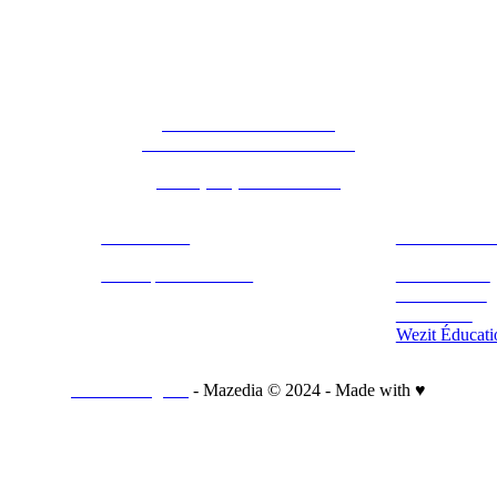
16 Bd Charles de Gaulle
44800 Saint-Herblain - France
Tél. : (+33) 2 28 03 04 04
PÔLE R&D
PLATEFORM
Nos expérimentations
Wezit Mobile
Wezit In Situ
Wezit Live
Wezit Éducati
Mentions légales
- Mazedia © 2024 - Made with ♥