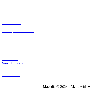
PORTFOLIO
PÔLE R&D
Nos expérimentations
PLATEFORME ET CMS
Wezit Mobile
Wezit In Situ
Wezit Live
Wezit Éducation
CONTACT
Mentions légales
- Mazedia © 2024 - Made with ♥