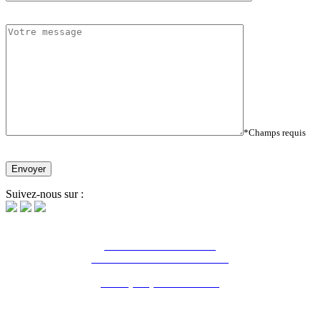
*Champs requis
Suivez-nous sur :
16 Bd Charles de Gaulle
44800 Saint-Herblain - France
Tél. : (+33) 2 28 03 04 04
NOTRE AGENCE