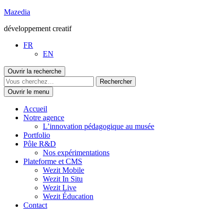
Aller
Mazedia
au
développement creatif
contenu
FR
EN
Ouvrir la recherche
Ouvrir le menu
Accueil
Notre agence
L’innovation pédagogique au musée
Portfolio
Pôle R&D
Nos expérimentations
Plateforme et CMS
Wezit Mobile
Wezit In Situ
Wezit Live
Wezit Éducation
Contact