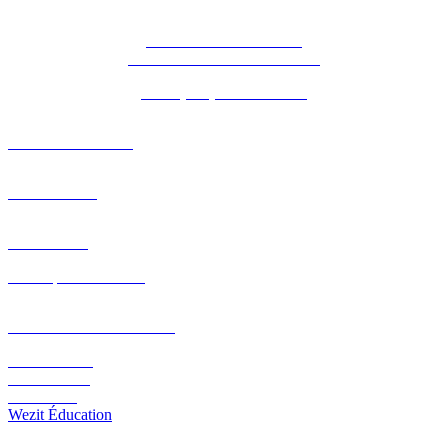
16 Bd Charles de Gaulle
44800 Saint-Herblain - France
Tél. : (+33) 2 28 03 04 04
NOTRE AGENCE
PORTFOLIO
PÔLE R&D
Nos expérimentations
PLATEFORME ET CMS
Wezit Mobile
Wezit In Situ
Wezit Live
Wezit Éducation