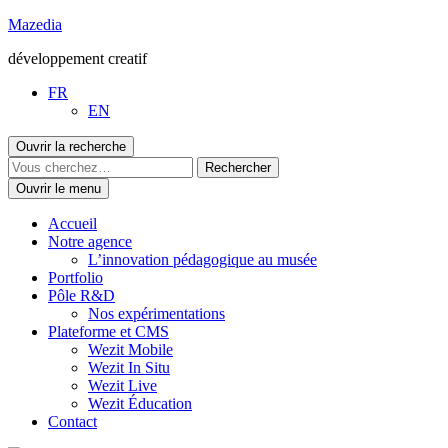
Aller
Mazedia
au
développement creatif
contenu
FR
EN
Ouvrir la recherche
Ouvrir le menu
Accueil
Notre agence
L’innovation pédagogique au musée
Portfolio
Pôle R&D
Nos expérimentations
Plateforme et CMS
Wezit Mobile
Wezit In Situ
Wezit Live
Wezit Éducation
Contact